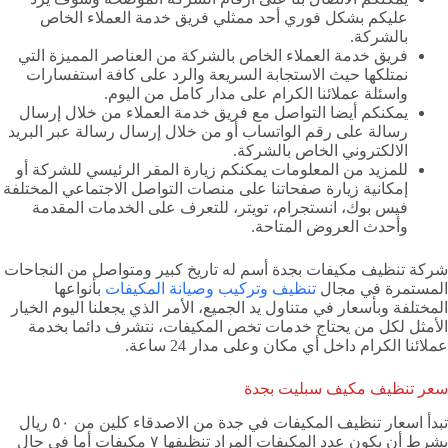
عليكم بشكل فوري أحد ممثلي فريق خدمة العملاء الخاص
بالشركة.
فريق خدمة العملاء الخاص بالشركة من العناصر المميزة التي
نمتلكها حيث الاستجابة السريعة والرد على كافة استفسارات
واسئلة عملائنا الكرام على مدار كامل من اليوم.
يمكنكم أيضا التواصل مع فريق خدمة العملاء من خلال إرسال
رسالة على رقم الواتساب أو من خلال إرسال رسالة عبر البريد
الالكتروني الخاص بالشركة.
للمزيد من المعلومات يمكنكم زيارة المقر الرئيسي للشركة أو
إمكانية زيارة صفحاتنا على منصات التواصل الاجتماعي المختلفة
فيس بوك، انستجرام، تويتر، للتعرف على الخدمات المقدمة
وأحدث العروض المتاحة.
شركة تنظيف مكيفات بجدة أسم له تاريخ كبير ومتواصل من النجاحات
المستمرة في مجال
تنظيف وتركيب وصيانة المكيفات
بأنواعها
المختلفة وبأسعار في متناول يد الجميع، الأمر الذي يجعلنا اليوم الخيار
الأمثل لكل من يحتاج خدمات تخص المكيفات، نتشرف دائما بخدمة
عملائنا الكرام داخل أي مكان وعلى مدار 24 ساعة.
سعر تنظيف مكيف سبليت بجدة
تبدأ اسعار تنظيف المكيفات في جدة من الاصدقاء كلين من ٥٠ ريال
بشرط أن يكون عدد المكيفات المراد تنظيفها ٧ مكيفات أما في حال