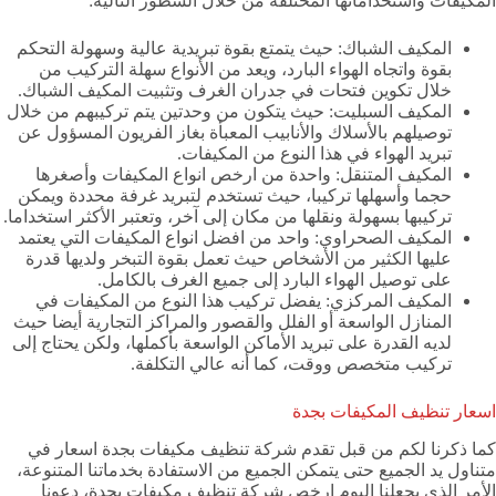
المكيفات واستخداماتها المختلفة من خلال السطور التالية:
المكيف الشباك: حيث يتمتع بقوة تبريدية عالية وسهولة التحكم
بقوة واتجاه الهواء البارد، ويعد من الأنواع سهلة التركيب من
خلال تكوين فتحات في جدران الغرف وتثبيت المكيف الشباك.
المكيف السبليت: حيث يتكون من وحدتين يتم تركيبهم من خلال
توصيلهم بالأسلاك والأنابيب المعبأة بغاز الفريون المسؤول عن
تبريد الهواء في هذا النوع من المكيفات.
المكيف المتنقل: واحدة من ارخص انواع المكيفات وأصغرها
حجما وأسهلها تركيبا، حيث تستخدم لتبريد غرفة محددة ويمكن
تركيبها بسهولة ونقلها من مكان إلى آخر، وتعتبر الأكثر استخداما.
المكيف الصحراوي: واحد من افضل انواع المكيفات التي يعتمد
عليها الكثير من الأشخاص حيث تعمل بقوة التبخر ولديها قدرة
على توصيل الهواء البارد إلى جميع الغرف بالكامل.
المكيف المركزي: يفضل تركيب هذا النوع من المكيفات في
المنازل الواسعة أو الفلل والقصور والمراكز التجارية أيضا حيث
لديه القدرة على تبريد الأماكن الواسعة بأكملها، ولكن يحتاج إلى
تركيب متخصص ووقت، كما أنه عالي التكلفة.
اسعار تنظيف المكيفات بجدة
كما ذكرنا لكم من قبل تقدم شركة تنظيف مكيفات بجدة اسعار في
متناول يد الجميع حتى يتمكن الجميع من الاستفادة بخدماتنا المتنوعة،
الأمر الذي يجعلنا اليوم ارخص شركة تنظيف مكيفات بجدة، دعونا