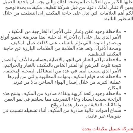
عليها الكثير من العلامات الموضحة لذلك والتي يجب أن يأخذها العميل
بعين الاعتبار، لذلك دعونا من قبل شركة تنظيف مكيفات بجدة نوضح
لكم أهم العلامات التي تدل على حاجة المكيف إلى التنظيف من خلال
السطور التالية:
ملاحظة وجود عفن وغبار على الأجزاء الخارجية من المكيف
الأمر الذي يدل على أن الأجزاء الداخلية أيضا معرضة لجميع أنواع
ومصادر التلوث التي تؤثر بالسلب على كفاءة عمل المكيف
وصحة الأفراد، وتعد هذه العلامة من العلامات البارزة عن حاجة
المكيف للتنظيف.
ملاحظة تراكم الغبار في الجو والاصابة بحساسية الأنف أو الصدر
نتيجة تلوث المرشح أو الفلتر الخاص بالمكيف بالغبار والجراثيم،
الأمر الذي يتسبب أيضا في عدد من المشاكل الصحية المختلفة.
ملاحظة عدم قيام المكيف بمهامه المطلوبة والتي من أبرزها
عملية التبريد من خلال إصدار الهواء الساخن بدلا من تبريد
المكان.
ملاحظة وجود رائحة كريهة ونفاذة صادرة من المكيف وتنتج هذه
الرائحة بسبب انسداد وعاء التصريف مما يساهم في نمو العفن
والكائنات الدقيقة وإصدار هذه الروائح.
سماع أصوات عالية صادرة من المكيف أثناء تشغيله تتسبب في
ضوضاء غير عادية.
شركة غسيل مكيفات بجدة