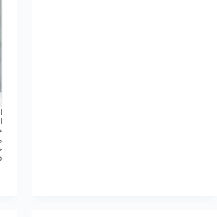
ا
ا
ح
ف