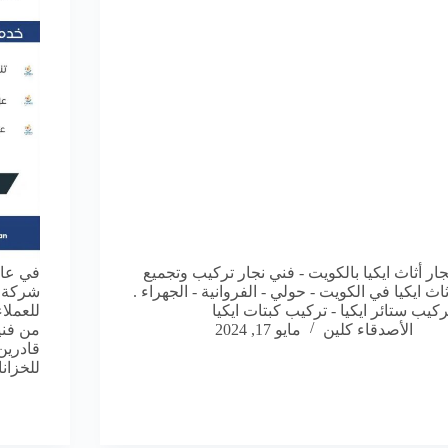
جار أثاث ايكيا بالكويت - فني نجار تركيب وتجميع
في عال
ثاث ايكيا في الكويت - حولي - الفروانية - الجهراء .
شركة ت
ركيب ستائر ايكيا - تركيب كبتات ايكيا
للعملا
الأصدقاء كلين
مايو 17, 2024
من فني
قادرين
للخزان