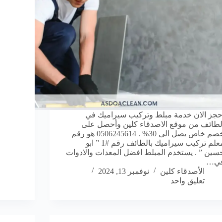
حجز الان خدمة مبلط وتركيب سيراميك في
لطائف من موقع الاصدقاء كلين وأحصل على
خصم خاص يصل الى 30% . 0506245614 هو رقم
معلم تركيب سيراميك بالطائف رقم #1 ” ابو
سين ” . يستخدم المبلط افضل المعدات والادوات
ي…
الأصدقاء كلين
نوفمبر 13, 2024
تعليق واحد